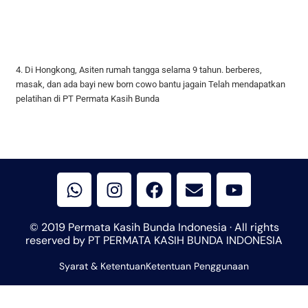
4. Di Hongkong, Asiten rumah tangga selama 9 tahun. berberes,
masak, dan ada bayi new born cowo bantu jagain Telah mendapatkan
pelatihan di PT Permata Kasih Bunda
W
I
F
E
Y
h
n
a
n
o
a
s
c
v
u
t
t
e
e
t
© 2019 Permata Kasih Bunda Indonesia · All rights
s
a
b
l
u
reserved by PT PERMATA KASIH BUNDA INDONESIA
a
g
o
o
b
Syarat & Ketentuan
p
r
Ketentuan Penggunaan
o
p
e
p
a
k
e
m