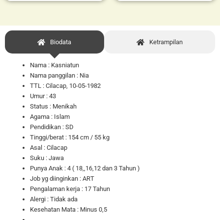
Biodata
Ketrampilan
Nama : Kasniatun
Nama panggilan : Nia
TTL : Cilacap, 10-05-1982
Umur : 43
Status :
Menikah
Agama : Islam
Pendidikan : SD
Tinggi/berat : 154 cm / 55 kg
Asal : Cilacap
Suku : Jawa
Punya Anak : 4 ( 18,,16,12 dan 3
Tahun )
Job yg diinginkan : ART
Pengalaman kerja : 17 Tahun
Alergi : Tidak ada
Kesehatan Mata : Minus 0,5