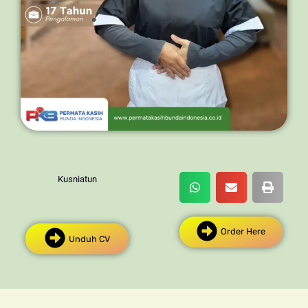
Kusniatun
Order Here
Unduh CV