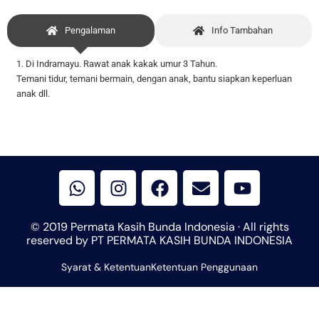
Pengalaman
Info Tambahan
1. Di Indramayu. Rawat anak kakak umur 3 Tahun.
Temani tidur, temani bermain, dengan anak, bantu siapkan keperluan
anak dll.
W
I
F
E
Y
h
n
a
n
o
a
s
c
v
u
t
t
e
e
t
© 2019 Permata Kasih Bunda Indonesia · All rights
s
a
b
l
u
reserved by PT PERMATA KASIH BUNDA INDONESIA
a
g
o
o
b
Syarat & Ketentuan
p
r
Ketentuan Penggunaan
o
p
e
p
a
k
e
m