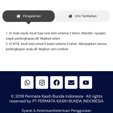
Pengalaman
Info Tambahan
1. Di Arab saudi, Asuh bayi new born selama 2 tahun. Mandiin, nyuapin,
siapin perlengkapan,dll. Majikan islam
2. Di NTB, Asuh bayi umud 3 bulan selama 3 tahun. Menyiapkan semua
perlengkapan anak,dll. Majikan asli Lombok
W
I
F
E
Y
h
n
a
n
o
a
s
c
v
u
t
t
e
e
t
© 2019 Permata Kasih Bunda Indonesia · All rights
s
a
b
l
u
reserved by PT PERMATA KASIH BUNDA INDONESIA
a
g
o
o
b
Syarat & Ketentuan
p
r
Ketentuan Penggunaan
o
p
e