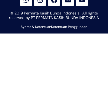
a
s
c
v
u
t
t
e
e
t
© 2019 Permata Kasih Bunda Indonesia · All rights
s
a
b
l
u
reserved by PT PERMATA KASIH BUNDA INDONESIA
a
g
o
o
b
Syarat & Ketentuan
p
r
Ketentuan Penggunaan
o
p
e
p
a
k
e
m