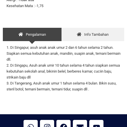
Kesehatan Mata : -1,75
Pengalaman
Info Tambahan
1. Di Singapur, asuh anak anak umur 2 dan 6 tahun selama 2 tahun.
Siapkan semua kebutuhan anak, mandiin, suapin anak, temani bermain
dll.
2. Di Singapu, Asuh anak umir 10 tahun selama 4 tahun siapkan semua
kebutuhan sekolah anal, bikinin belel, berberes kamar, cuciin baju,
strikain baju dll
3. Di Tangerang, Asuh anak umur 1 tahun selama 4 bulan. Bikin susu,
steril botol, temani bermain, temani tidur, suapin dll .
W
I
F
E
Y
h
n
a
n
o