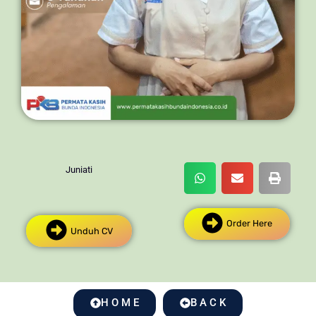
Juniati
Order Here
Unduh CV
H O M E
B A C K