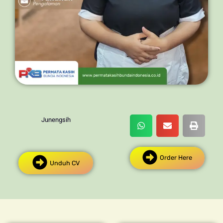
Junengsih
Order Here
Unduh CV