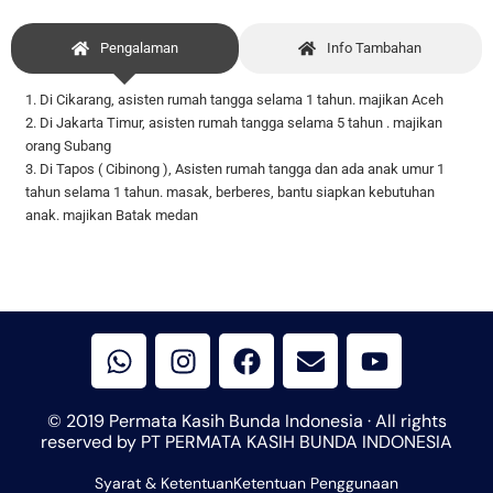
Pengalaman
Info Tambahan
1. Di Cikarang, asisten rumah tangga selama 1 tahun. majikan Aceh
2. Di Jakarta Timur, asisten rumah tangga selama 5 tahun . majikan
orang Subang
3. Di Tapos ( Cibinong ), Asisten rumah tangga dan ada anak umur 1
tahun selama 1 tahun. masak, berberes, bantu siapkan kebutuhan
anak. majikan Batak medan
W
I
F
E
Y
h
n
a
n
o
a
s
c
v
u
t
t
e
e
t
© 2019 Permata Kasih Bunda Indonesia · All rights
s
a
b
l
u
reserved by PT PERMATA KASIH BUNDA INDONESIA
a
g
o
o
b
Syarat & Ketentuan
p
r
Ketentuan Penggunaan
o
p
e