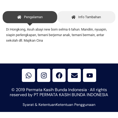
Pengalaman
Info Tambahan
Di Hongkong, Asuh abayi new born selma 6 tahun. Mandiin, nyuapin,
siapin perlengkapan, temani berjemur anak,
temani bermain, antar
sekolah dll. Majikan Cina
W
I
F
E
Y
h
n
a
n
o
a
s
c
v
u
t
t
e
e
t
© 2019 Permata Kasih Bunda Indonesia · All rights
s
a
b
l
u
reserved by PT PERMATA KASIH BUNDA INDONESIA
a
g
o
o
b
Syarat & Ketentuan
p
r
Ketentuan Penggunaan
o
p
e
p
a
k
e