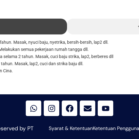
un. Masak, nyuci baju, nyetrika, bersih-bersih, lap2 dll.
 Melakukan semua pekerjaan rumah tangga dll.
a selama 2 tahun. Masak, cuci baju strika, lap2, berberes dll
ahun. Masak, lap2, cuci dan strika baju dll.
n Cina.
W
I
F
E
Y
h
n
a
n
o
a
s
c
v
u
t
t
e
e
t
s
a
b
l
u
eserved by PT
Syarat & Ketentuan
Ketentuan Penggun
a
g
o
o
b