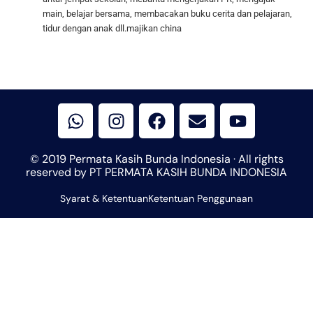
main, belajar bersama, membacakan buku cerita dan pelajaran,
tidur dengan anak dll.majikan china
W
I
F
E
Y
h
n
a
n
o
a
s
c
v
u
t
t
e
e
t
© 2019 Permata Kasih Bunda Indonesia · All rights
s
a
b
l
u
reserved by PT PERMATA KASIH BUNDA INDONESIA
a
g
o
o
b
Syarat & Ketentuan
p
r
Ketentuan Penggunaan
o
p
e
p
a
k
e
m