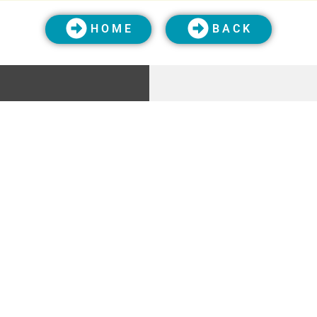
H O M E
B A C K