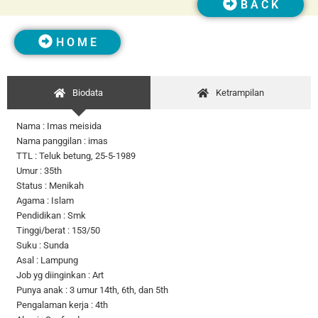
B A C K
H O M E
Biodata
Ketrampilan
Nama : Imas meisida
Nama panggilan : imas
TTL : Teluk betung, 25-5-1989
Umur : 35th
Status : Menikah
Agama : Islam
Pendidikan : Smk
Tinggi/berat : 153/50
Suku : Sunda
Asal : Lampung
Job yg diinginkan : Art
Punya anak : 3 umur 14th, 6th, dan 5th
Pengalaman kerja : 4th