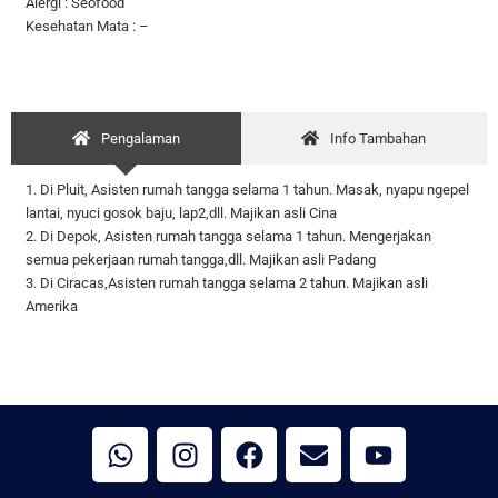
Alergi : Seofood
Kesehatan Mata : –
Pengalaman
Info Tambahan
1. Di Pluit, Asisten rumah tangga selama 1 tahun. Masak, nyapu ngepel
lantai, nyuci gosok baju, lap2,dll. Majikan asli Cina
2. Di Depok, Asisten rumah tangga selama 1 tahun. Mengerjakan
semua pekerjaan rumah tangga,dll. Majikan asli Padang
3. Di Ciracas,Asisten rumah tangga selama 2 tahun. Majikan asli
Amerika
W
I
F
E
Y
h
n
a
n
o
a
s
c
v
u