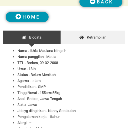
B A C K
H O M E
Biodata
Ketrampilan
Nama :
Ikhfa Maulana Ningsih
Nama panggilan :
Maula
TTL :
Brebes, 09-02-2008
Umur :
18th
Status :
Belum Menikah
Agama : Islam
Pendidikan : SMP
Tinggi/berat : 155cm/55kg
Asal : Brebes, Jawa Tengah
Suku : Jawa
Job yg diinginkan : Nanny Serabutan
Pengalaman kerja : 1tahun
Alergi : –