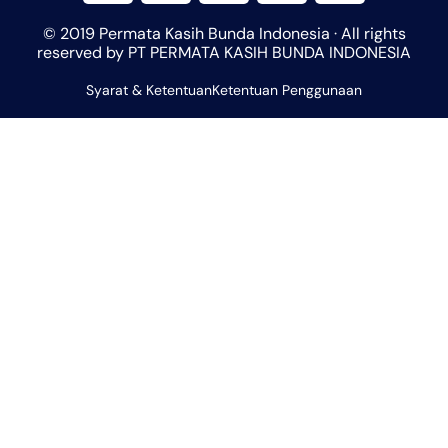
t
t
e
e
t
© 2019 Permata Kasih Bunda Indonesia · All rights
s
a
b
l
u
reserved by PT PERMATA KASIH BUNDA INDONESIA
a
g
o
o
b
Syarat & Ketentuan
p
r
Ketentuan Penggunaan
o
p
e
p
a
k
e
m