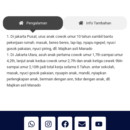
Pengalaman
Info Tambahan
1. Di jakarta Pusat, urus anak cowok umur 10 tahun sambil bantu
pekerjaan rumah. masak, beres-beres, lap-lap, nyapu ngepel, nyuci
gosok pakaian, nyuci piring, dll. Majikan asli Manado
1. Di Jakarta Utara, asuh anak pertama cowok umur 1,7th sampai umur
4,2th, lanjut anak kedua cowok umur 2,7th dan anak ketiga cewek 9bln
sampai umur 2,10th jadi total kerja selama 5 Tahun. antar sekolah,
masak, nyuci gosok pakaian, nyuapin anak, mandii, nyiapkan
perlengkapan anak, bermain dengan ann, tidur dengan anak, dll.
Majikan asli Manado
W
I
F
E
Y
h
n
a
n
o
a
s
c
v
u