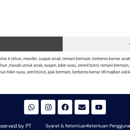
lama 4 tahun, mandin, suapin anak, temani bermain, berberes kamar anak
un ,masak untuk anak, suapin, bikin susu, seteril botol, temani bermain, 
n bikin susu, setril botol, ajak bermain, berberes kamar dll majikan asli
W
I
F
E
Y
h
n
a
n
o
a
s
c
v
u
t
t
e
e
t
s
a
b
l
u
eserved by PT
Syarat & Ketentuan
Ketentuan Penggun