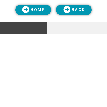
H O M E
B A C K