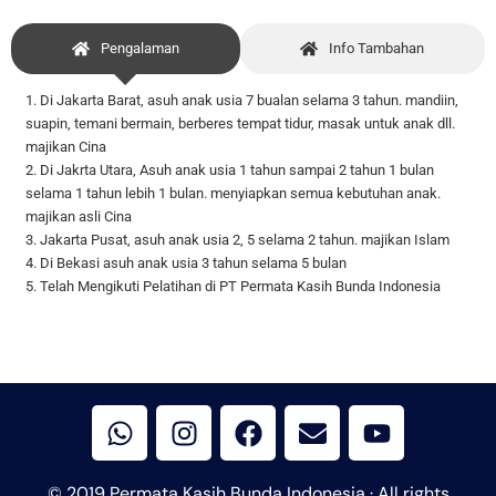
Pengalaman
Info Tambahan
1. Di Jakarta Barat, asuh anak usia 7 bualan selama 3 tahun. mandiin,
suapin, temani bermain, berberes tempat tidur, masak untuk anak dll.
majikan Cina
2. Di Jakrta Utara, Asuh anak usia 1 tahun sampai 2 tahun 1 bulan
selama 1 tahun lebih 1 bulan. menyiapkan semua kebutuhan anak.
majikan asli Cina
3. Jakarta Pusat, asuh anak usia 2, 5 selama 2 tahun. majikan Islam
4. Di Bekasi asuh anak usia 3 tahun selama 5 bulan
5. Telah Mengikuti Pelatihan di PT Permata Kasih Bunda Indonesia
W
I
F
E
Y
h
n
a
n
o
a
s
c
v
u
t
t
e
e
t
© 2019 Permata Kasih Bunda Indonesia · All rights