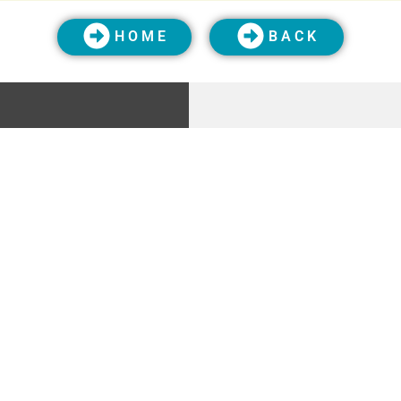
H O M E
B A C K