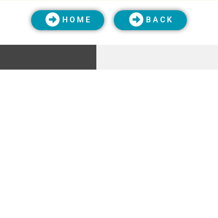
H O M E
B A C K