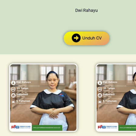
Dwi Rahayu
Unduh CV