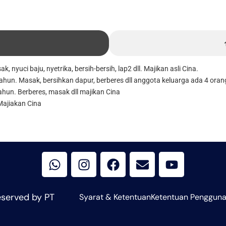
 nyuci baju, nyetrika, bersih-bersih, lap2 dll. Majikan asli Cina.
ahun. Masak, bersihkan dapur, berberes dll anggota keluarga ada 4 oran
ahun. Berberes, masak dll majikan Cina
Majiakan Cina
W
I
F
E
Y
h
n
a
n
o
a
s
c
v
u
t
t
e
e
t
s
a
b
l
u
eserved by PT
Syarat & Ketentuan
Ketentuan Penggun
a
g
o
o
b
p
r
o
p
e