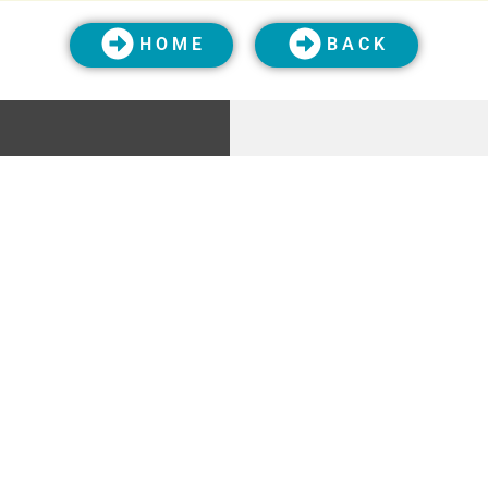
H O M E
B A C K