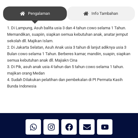
Pengalaman
Info Tambahan
1. Di Lampung, Asuh balita usia 3 dan 4 tahun cowo selama 1 Tahun.
Memandikan, suapiin, siapkan semua kebutuhan anak, anatar jemput
sekolah dll. Majikan Islam.
2. Di Jakarta Selatan, Asuh Anak usia 3 tahun di lanjut adiknya usia 3
Bulan cowo selama 1 Tahun. Berberes kamar, mandiin, suapin, siapkan
semua kebutuhan anak dll. Majiakn Cina
3. Di Pik, asuh anak usia 4 tahun dan 5 tahun cowo selama 1 tahun.
majikan orang Medan
4. Sudah Dilakukan pelatihan dan pembekalan di Pt Permata Kasih
Bunda Indonesia
W
I
F
E
Y
h
n
a
n
o
a
s
c
v
u