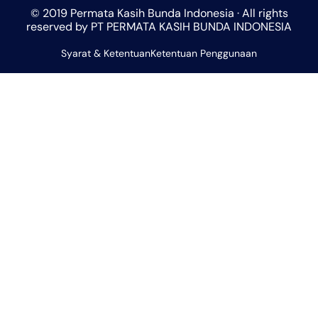
t
t
e
e
t
© 2019 Permata Kasih Bunda Indonesia · All rights
s
a
b
l
u
reserved by PT PERMATA KASIH BUNDA INDONESIA
a
g
o
o
b
Syarat & Ketentuan
p
r
Ketentuan Penggunaan
o
p
e
p
a
k
e
m