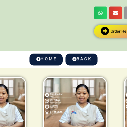
Order He
H O M E
B A C K