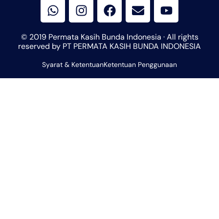
h
n
a
n
o
a
s
c
v
u
t
t
e
e
t
© 2019 Permata Kasih Bunda Indonesia · All rights
s
a
b
l
u
reserved by PT PERMATA KASIH BUNDA INDONESIA
a
g
o
o
b
Syarat & Ketentuan
p
r
Ketentuan Penggunaan
o
p
e
p
a
k
e
m