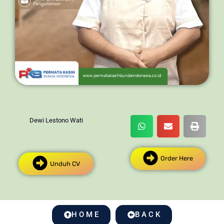
Dewi Lestono Wati
Order Here
Unduh CV
H O M E
B A C K