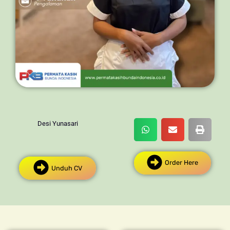
Desi Yunasari
Order Here
Unduh CV