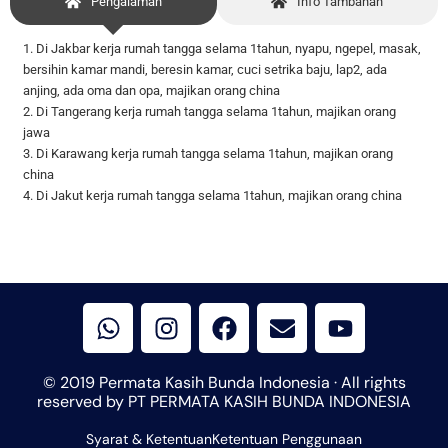
Pengalaman
Info Tambahan
1. Di Jakbar kerja rumah tangga selama 1tahun, nyapu, ngepel, masak,
bersihin kamar mandi, beresin kamar, cuci setrika baju, lap2, ada
anjing, ada oma dan opa, majikan orang china
2. Di Tangerang kerja rumah tangga selama 1tahun, majikan orang
jawa
3. Di Karawang kerja rumah tangga selama 1tahun, majikan orang
china
4. Di Jakut kerja rumah tangga selama 1tahun, majikan orang china
W
I
F
E
Y
h
n
a
n
o
a
s
c
v
u
t
t
e
e
t
© 2019 Permata Kasih Bunda Indonesia · All rights
s
a
b
l
u
reserved by PT PERMATA KASIH BUNDA INDONESIA
a
g
o
o
b
Syarat & Ketentuan
p
r
Ketentuan Penggunaan
o
p
e