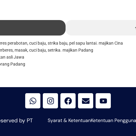
res perabotan, cuci baju, strika baju, pel sapu lantai. majikan Cina
erberes, masak, cuci baju, setrika. majikan Padang
kan asli Jawa
 orang Padang
W
I
F
E
Y
h
n
a
n
o
a
s
c
v
u
t
t
e
e
t
s
a
b
l
u
eserved by PT
Syarat & Ketentuan
Ketentuan Penggun
a
g
o
o
b