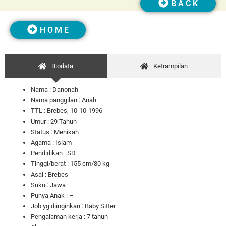
B A C K
H O M E
Biodata
Ketrampilan
Nama : Danonah
Nama panggilan : Anah
TTL : Brebes, 10-10-1996
Umur : 29 Tahun
Status :
Menikah
Agama : Islam
Pendidikan : SD
Tinggi/berat : 155 cm/80 kg
Asal : Brebes
Suku : Jawa
Punya Anak : –
Job yg diinginkan : Baby Sitter
Pengalaman kerja : 7 tahun