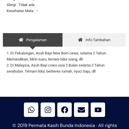
Alergi : Tidak ada
Kesehatan Mata : –
Pengalaman
Info Tambahan
1. Di Pekalongan, Asuh Bayi New Born cewe, selama 2 Tahun.
Memandikan, bikin susu, temani tidur siang, dll.
2. Di Malaysia, Asuh Bayi cowo usia 2 Bulan selama 2 Tahun
serabutan. Temani tidur, berberes rumah, nyuci baju, dll.
W
I
F
E
Y
h
n
a
n
o
a
s
c
v
u
t
t
e
e
t
© 2019 Permata Kasih Bunda Indonesia · All rights
s
a
b
l
u