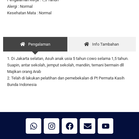
Alergi : Normal
Kesehatan Mata : Normal
Pengalaman
Info Tambahan
1. Di Jakarta selatan, Asuh anak usia 5 tahun cowo selama 1,5 tahun.
Suapin, antar sekolah, jemput sekolah, mandiin, temani bermain dll
Majikan orang Arab
2. Telah di lakukan pelatihan dan pemebekalan di Pt Permata Kasih
Bunda Indonesia
W
I
F
E
Y
h
n
a
n
o
a
s
c
v
u
t
t
e
e
t