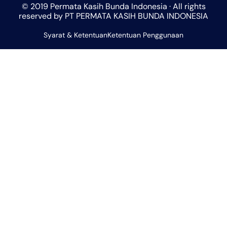
© 2019 Permata Kasih Bunda Indonesia · All rights
s
a
b
l
u
reserved by PT PERMATA KASIH BUNDA INDONESIA
a
g
o
o
b
Syarat & Ketentuan
p
r
Ketentuan Penggunaan
o
p
e
p
a
k
e
m