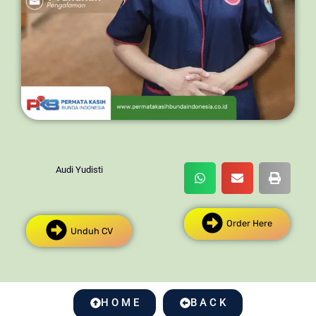
Audi Yudisti
Order Here
Unduh CV
H O M E
B A C K