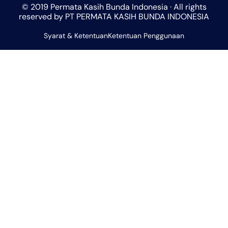
t
t
e
e
t
© 2019 Permata Kasih Bunda Indonesia · All rights
s
a
b
l
u
reserved by PT PERMATA KASIH BUNDA INDONESIA
a
g
o
o
b
Syarat & Ketentuan
p
r
Ketentuan Penggunaan
o
p
e
p
a
k
e
m