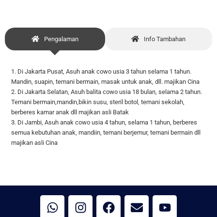
Pengalaman
Info Tambahan
1. Di Jakarta Pusat, Asuh anak cowo usia 3 tahun selama 1 tahun.
Mandin, suapin, temani bermain, masak untuk anak, dll. majikan Cina
2. Di Jakarta Selatan, Asuh balita cowo usia 18 bulan, selama 2 tahun.
Temani bermain,mandin,bikin susu, steril botol, temani sekolah,
berberes kamar anak dll majikan asli Batak
3. Di Jambi, Asuh anak cowo usia 4 tahun, selama 1 tahun, berberes
semua kebutuhan anak, mandiin, temani berjemur, temani bermain dll
majikan asli Cina
W
I
F
E
Y
h
n
a
n
o
a
s
c
v
u