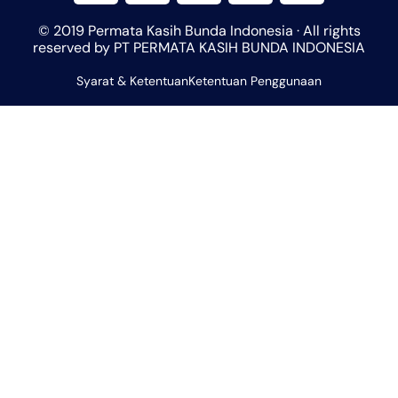
t
t
e
e
t
© 2019 Permata Kasih Bunda Indonesia · All rights
s
a
b
l
u
reserved by PT PERMATA KASIH BUNDA INDONESIA
a
g
o
o
b
Syarat & Ketentuan
p
r
Ketentuan Penggunaan
o
p
e
p
a
k
e
m