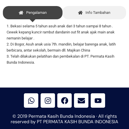
Pengalaman
Info Tambahan
1. Bekasi selama 5 tahun asuh anak dari 3 tahun sampai 8 tahun .
Cewek kepang kuncir rambut dandanin out fit anak ajak main anak
nemanin belajar .
2. Di Bogor, Asuh anak usia 7th. mandiin, belajar barenga anak, latih
berbicara, antar sekolah, bermain dll. Majikan China
3. Telah dilakukan pelatihan dan pembekalan di PT. Permata Kasih
Bunda Indonesia.
W
I
F
E
Y
h
n
a
n
o
a
s
c
v
u
t
t
e
e
t
© 2019 Permata Kasih Bunda Indonesia · All rights
s
a
b
l
u
reserved by PT PERMATA KASIH BUNDA INDONESIA
a
g
o
o
b