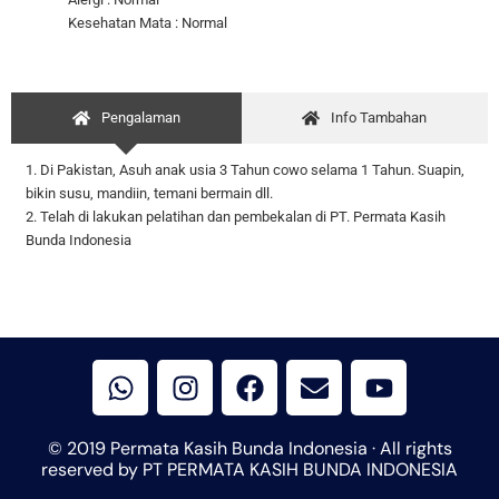
Kesehatan Mata : Normal
Pengalaman
Info Tambahan
1. Di Pakistan, Asuh anak usia 3 Tahun cowo selama 1 Tahun. Suapin,
bikin susu, mandiin, temani bermain dll.
2. Telah di lakukan pelatihan dan pembekalan di PT. Permata Kasih
Bunda Indonesia
W
I
F
E
Y
h
n
a
n
o
a
s
c
v
u
t
t
e
e
t
© 2019 Permata Kasih Bunda Indonesia · All rights
s
a
b
l
u
reserved by PT PERMATA KASIH BUNDA INDONESIA
a
g
o
o
b