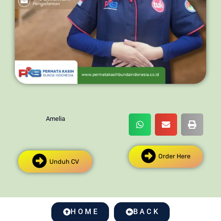
Amelia
Order Here
Unduh CV
H O M E
B A C K