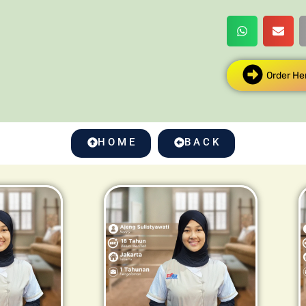
Order He
H O M E
B A C K